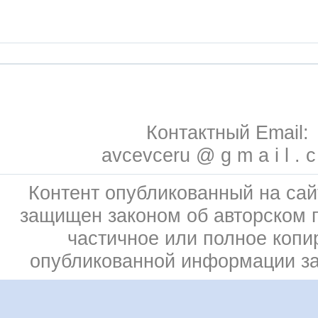
Контактный Email:
avcevceru @ g m a i l . 
Контент опубликованный на сай
защищен законом об авторском 
частичное или полное копи
опубликованной информации з