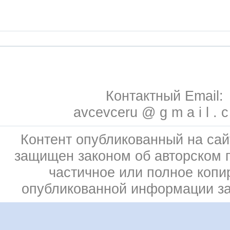
Контактный Email:
avcevceru @ g m a i l . 
Контент опубликованный на сай
защищен законом об авторском 
частичное или полное копи
опубликованной информации з