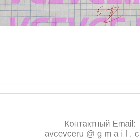
Контактный Email:
avcevceru @ g m a i l . 