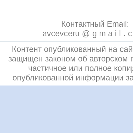
Контактный Email:
avcevceru @ g m a i l . 
Контент опубликованный на сай
защищен законом об авторском 
частичное или полное копи
опубликованной информации з