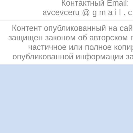
Контактный Email:
avcevceru @ g m a i l . 
Контент опубликованный на сай
защищен законом об авторском 
частичное или полное копи
опубликованной информации з