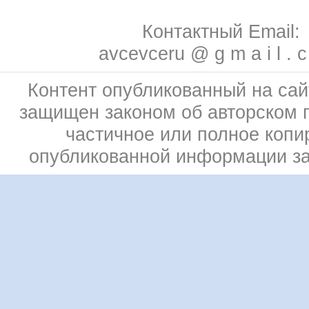
Контактный Email:
avcevceru @ g m a i l . 
Контент опубликованный на сай
защищен законом об авторском 
частичное или полное копи
опубликованной информации з