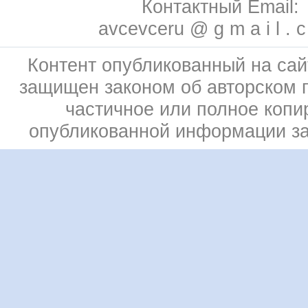
Контактный Email:
avcevceru @ g m a i l . 
Контент опубликованный на сай
защищен законом об авторском 
частичное или полное копи
опубликованной информации з