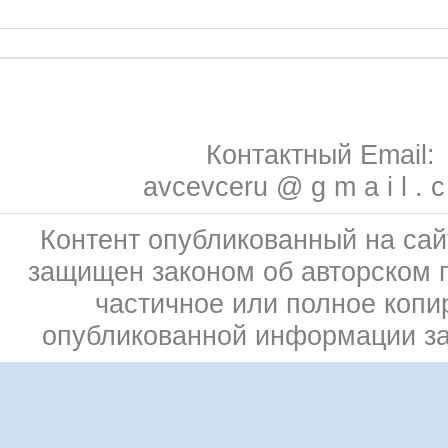
Контактный Email:
avcevceru @ g m a i l . 
Контент опубликованный на сай
защищен законом об авторском 
частичное или полное копи
опубликованной информации з