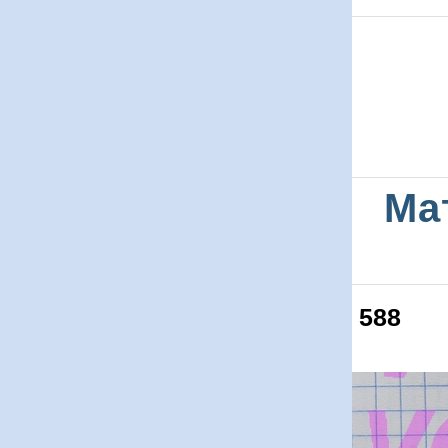
Ма
588