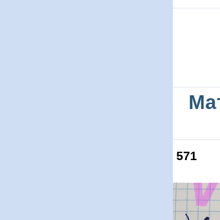
Ма
571