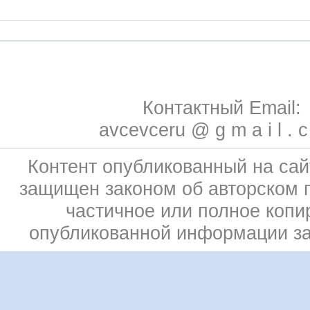
Контактный Email:
avcevceru @ g m a i l . 
Контент опубликованный на сай
защищен законом об авторском 
частичное или полное копи
опубликованной информации з