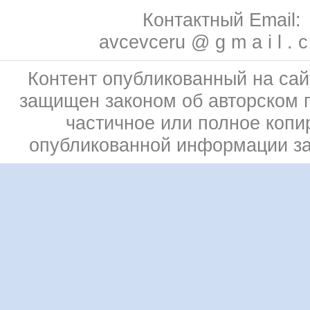
Контактный Email:
avcevceru @ g m a i l . 
Контент опубликованный на сай
защищен законом об авторском 
частичное или полное копи
опубликованной информации з