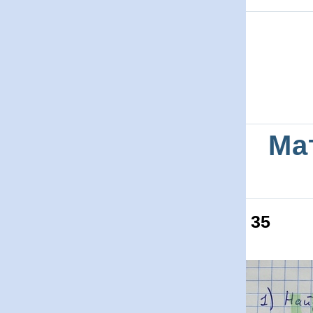
Ма
35