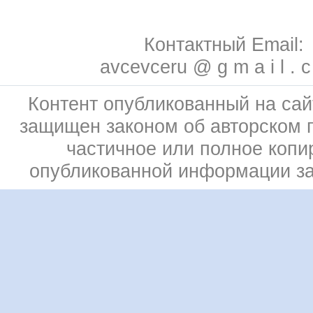
Контактный Email:
avcevceru @ g m a i l . 
Контент опубликованный на сай
защищен законом об авторском 
частичное или полное копи
опубликованной информации з