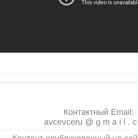
Контактный Email:
avcevceru @ g m a i l . 