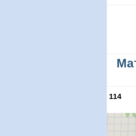
Ма
114