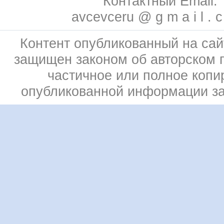
Контактный Email:
avcevceru @ g m a i l . 
Контент опубликованный на сай
защищен законом об авторском 
частичное или полное копи
опубликованной информации з