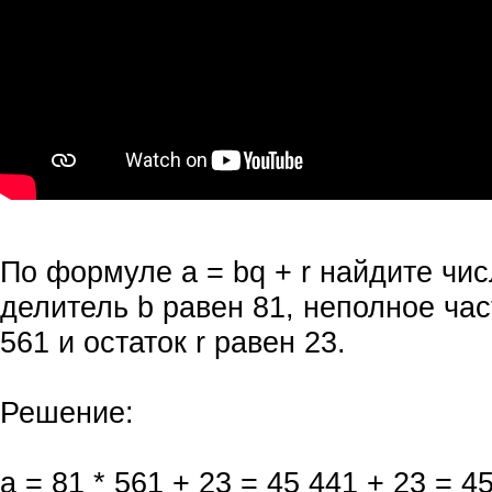
По формуле а = bq + r найдите чис
делитель b равен 81, неполное час
561 и остаток r равен 23.
Решение:
a = 81 * 561 + 23 = 45 441 + 23 = 4