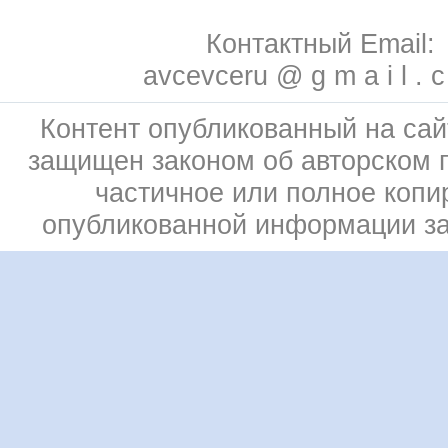
Контактный Email:
avcevceru @ g m a i l . 
Контент опубликованный на сай
защищен законом об авторском 
частичное или полное копи
опубликованной информации з