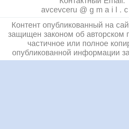
Контактный Email:
avcevceru @ g m a i l . 
Контент опубликованный на сай
защищен законом об авторском 
частичное или полное копи
опубликованной информации з