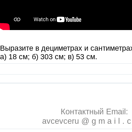
Выразите в дециметрах и сантиметра
а) 18 см; б) 303 см; в) 53 см.
Контактный Email:
avcevceru @ g m a i l . 