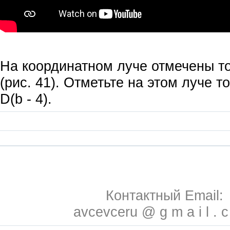
На координатном луче отмечены точ
(рис. 41). Отметьте на этом луче то
D(b - 4).
Контактный Email:
avcevceru @ g m a i l . 