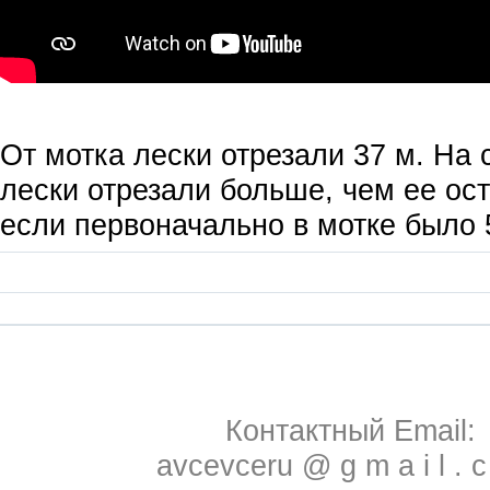
От мотка лески отрезали 37 м. На 
лески отрезали больше, чем ее ост
если первоначально в мотке было 
Контактный Email:
avcevceru @ g m a i l . 