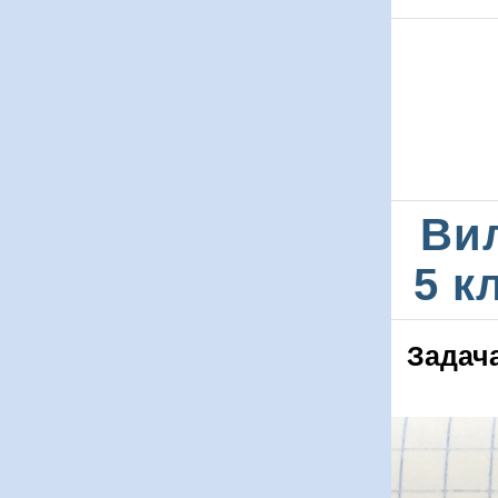
Ви
5 к
Задача