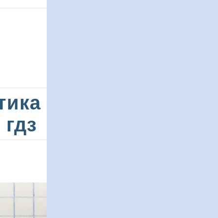
тика
 гдз