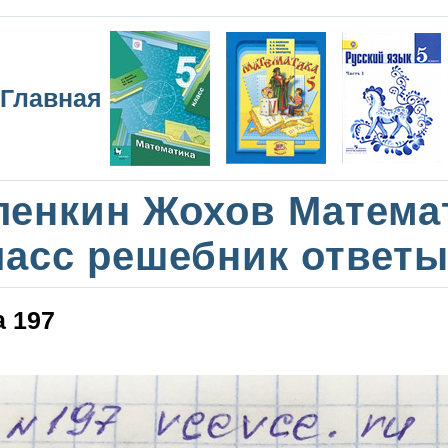
Главная
ленкин Жохов Матема
ласс решебник ответы
 197