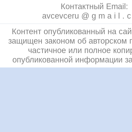
Контактный Email:
avcevceru @ g m a i l . 
Контент опубликованный на сай
защищен законом об авторском 
частичное или полное копи
опубликованной информации з