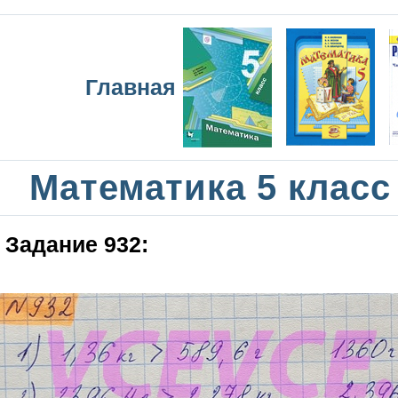
Главная
Математика 5 класс
Задание 932: