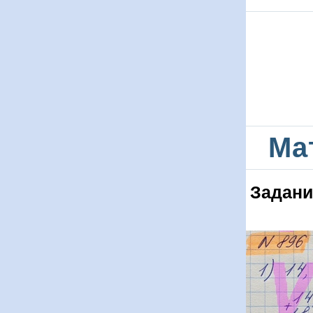
Ма
Задани