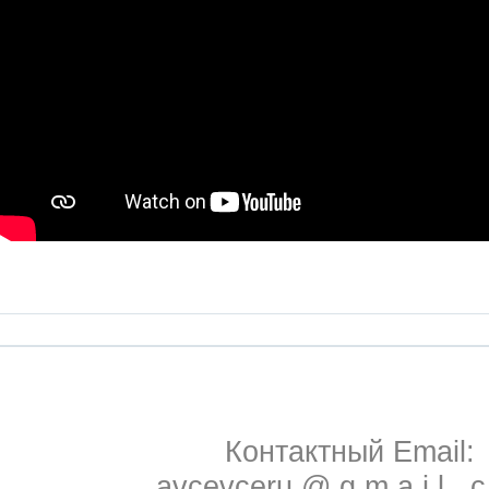
Контактный Email:
avcevceru @ g m a i l . 