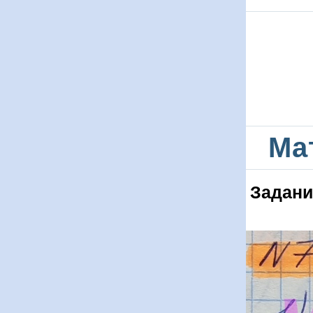
Ма
Задани