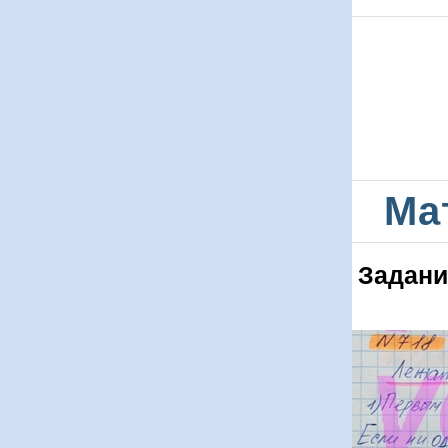
Ма
Задани