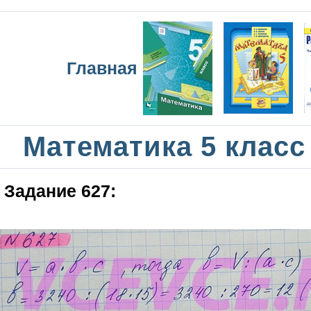
Главная
Математика 5 класс
Задание 627: