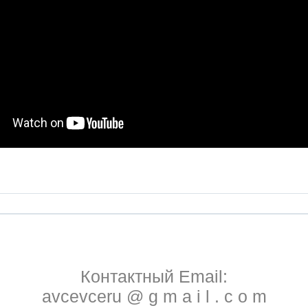
Контактный Email:
avcevceru @ g m a i l . c o m