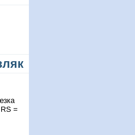
зляк
резка
 RS =