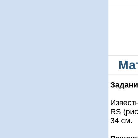
Ма
Задани
Известн
RS (рис
34 см.