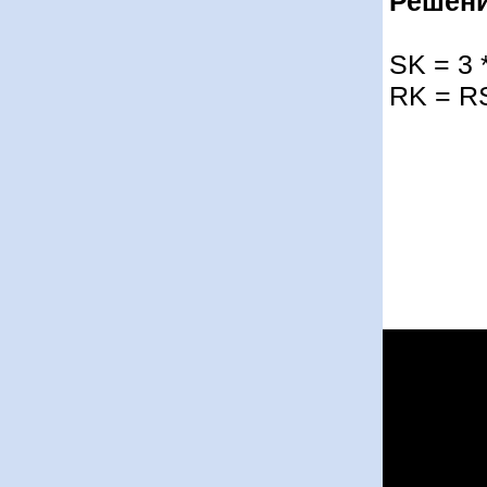
Решени
SK = 3 
RK = RS