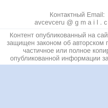
Контактный Email:
avcevceru @ g m a i l . 
Контент опубликованный на сай
защищен законом об авторском 
частичное или полное копи
опубликованной информации з