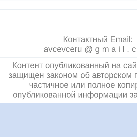
Контактный Email:
avcevceru @ g m a i l . 
Контент опубликованный на сай
защищен законом об авторском 
частичное или полное копи
опубликованной информации з