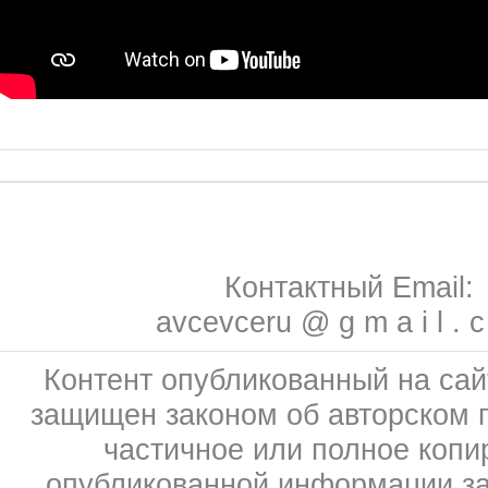
Контактный Email:
avcevceru @ g m a i l . 
Контент опубликованный на сай
защищен законом об авторском 
частичное или полное копи
опубликованной информации з