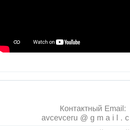
Контактный Email:
avcevceru @ g m a i l . 