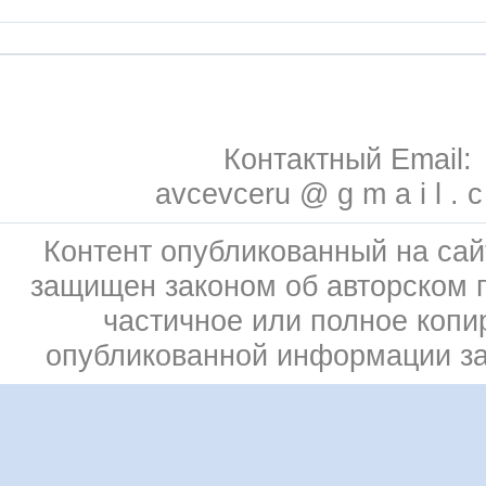
Контактный Email:
avcevceru @ g m a i l . 
Контент опубликованный на сай
защищен законом об авторском 
частичное или полное копи
опубликованной информации з