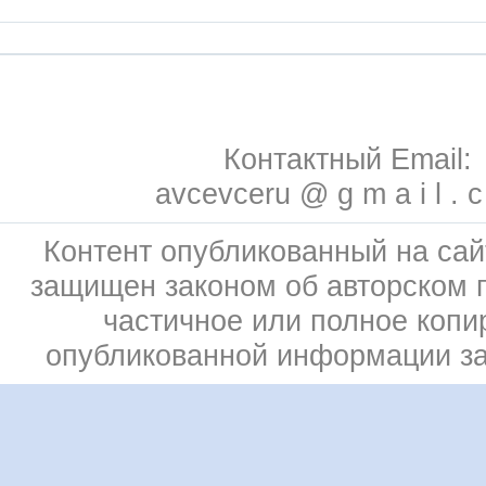
Контактный Email:
avcevceru @ g m a i l . 
Контент опубликованный на сай
защищен законом об авторском 
частичное или полное копи
опубликованной информации з