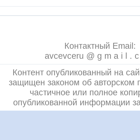
Контактный Email:
avcevceru @ g m a i l . 
Контент опубликованный на сай
защищен законом об авторском 
частичное или полное копи
опубликованной информации з