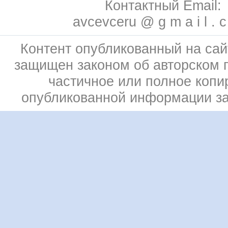
Контактный Email:
avcevceru @ g m a i l . 
Контент опубликованный на сай
защищен законом об авторском 
частичное или полное копи
опубликованной информации з