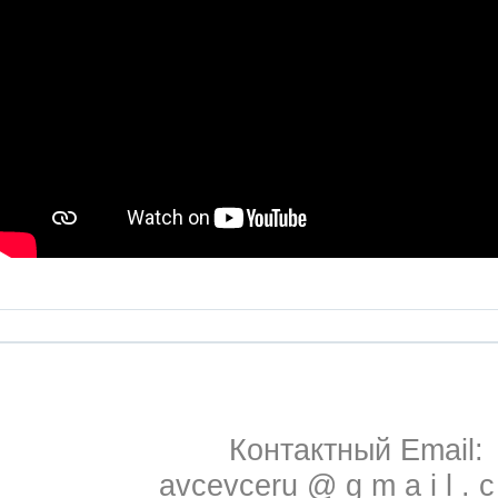
Контактный Email:
avcevceru @ g m a i l . 