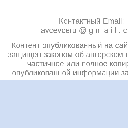
Контактный Email:
avcevceru @ g m a i l . 
Контент опубликованный на сай
защищен законом об авторском 
частичное или полное копи
опубликованной информации з