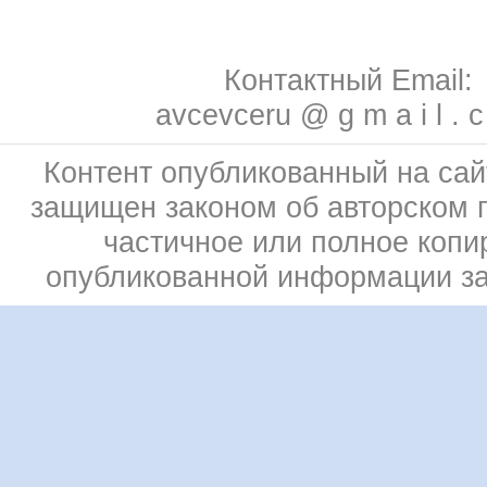
Контактный Email:
avcevceru @ g m a i l . 
Контент опубликованный на сай
защищен законом об авторском 
частичное или полное копи
опубликованной информации з