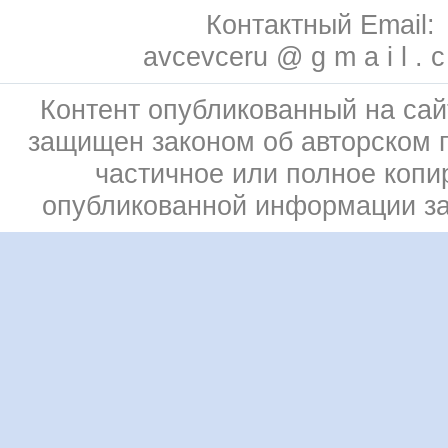
Контактный Email:
avcevceru @ g m a i l . 
Контент опубликованный на сай
защищен законом об авторском 
частичное или полное копи
опубликованной информации з