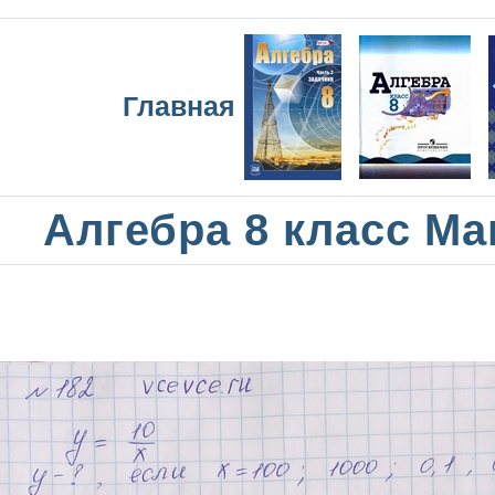
Главная
Алгебра 8 класс М