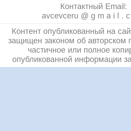
Контактный Email:
avcevceru @ g m a i l . 
Контент опубликованный на сай
защищен законом об авторском 
частичное или полное копи
опубликованной информации з