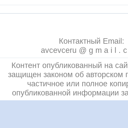
Контактный Email:
avcevceru @ g m a i l . 
Контент опубликованный на сай
защищен законом об авторском 
частичное или полное копи
опубликованной информации з