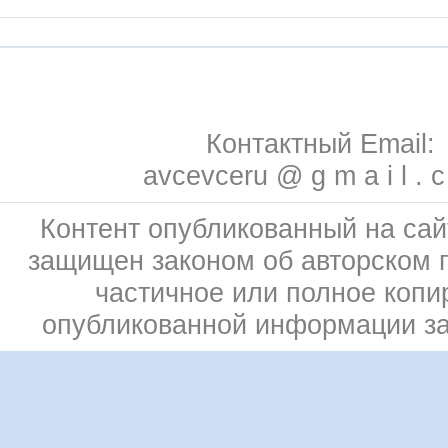
Контактный Email:
avcevceru @ g m a i l . 
Контент опубликованный на сай
защищен законом об авторском 
частичное или полное копи
опубликованной информации з