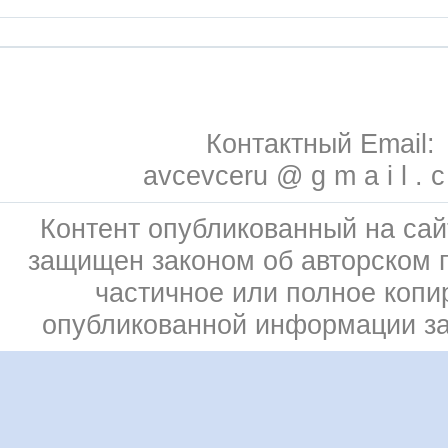
Контактный Email:
avcevceru @ g m a i l . 
Контент опубликованный на сай
защищен законом об авторском 
частичное или полное копи
опубликованной информации з