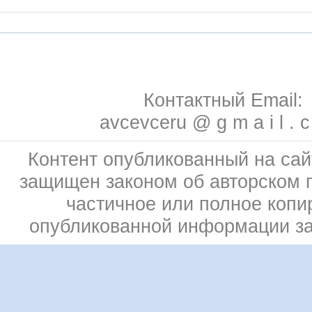
Контактный Email:
avcevceru @ g m a i l . 
Контент опубликованный на сай
защищен законом об авторском 
частичное или полное копи
опубликованной информации з